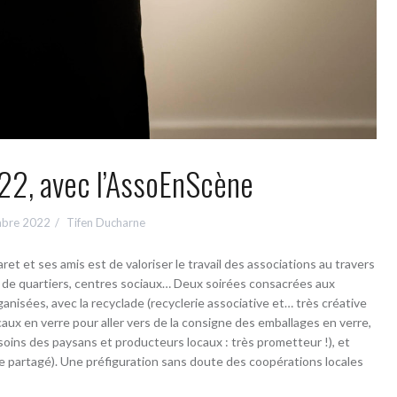
022, avec l’AssoEnScène
mbre 2022
Tifen Ducharne
et et ses amis est de valoriser le travail des associations au travers
s de quartiers, centres sociaux… Deux soirées consacrées aux
anisées, avec la recyclade (recyclerie associative et… très créative
aux en verre pour aller vers de la consigne des emballages en verre,
besoins des paysans et producteurs locaux : très prometteur !), et
 partagé). Une préfiguration sans doute des coopérations locales