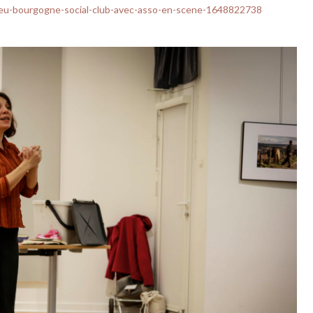
-bleu-bourgogne-social-club-avec-asso-en-scene-1648822738