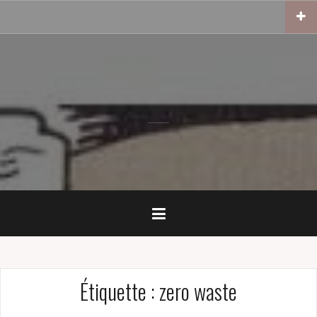
Skip
to
content
Étiquette :
zero waste