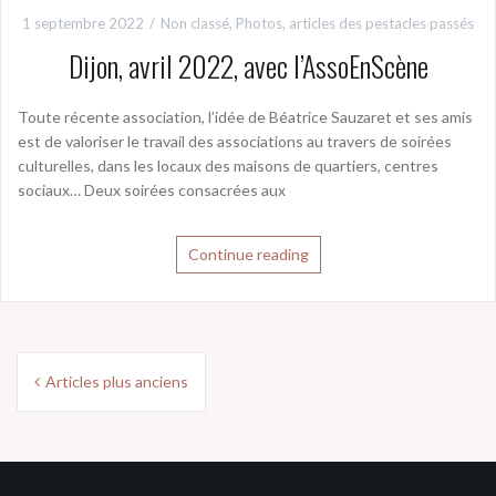
1 septembre 2022
Non classé
,
Photos, articles des pestacles passés
Dijon, avril 2022, avec l’AssoEnScène
Toute récente association, l’idée de Béatrice Sauzaret et ses amis
est de valoriser le travail des associations au travers de soirées
culturelles, dans les locaux des maisons de quartiers, centres
sociaux… Deux soirées consacrées aux
Continue reading
Navigation
Articles plus anciens
des
articles