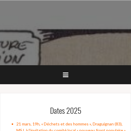
Skip
to
content
Dates 2025
21 mars, 19h, « Déchets et des hommes », Draguignan (83),
MSJ, à l’invitation du comité local « nouveau front populaire »