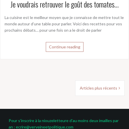
Je voudrais retrouver le goût des tomates…
La cuisine est le meilleur moyen que je connaisse de mettre tout le
monde autour d’une table pour parler. Voici des recettes pour vos
prochains débats… pour une fois on a le droit de parler
Continue reading
Navigation
Articles plus récents
des
articles
Pour s'inscrire à la niouzeletteure d'au moins deux imailles par
an : ecrire@verveineetpolitique.com