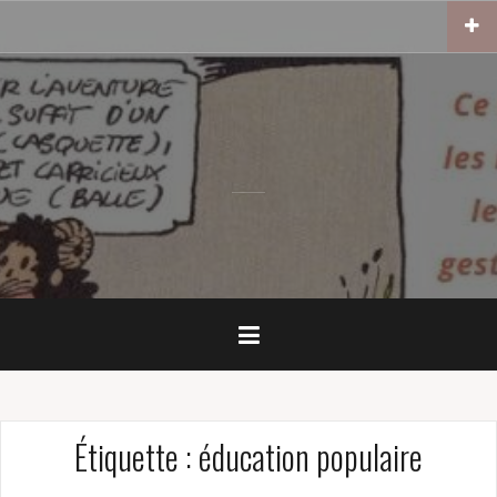
Skip
to
content
Étiquette :
éducation populaire