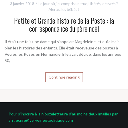
3 janvier 2018
Le jour où j'ai compris un truc
,
Libérés, délivrés ?
Alertez les bébés !
Petite et Grande histoire de la Poste : la
correspondance du père noël
Il était une fois une dame qui s’appelait Magdeleine, et qui aimait
bien les histoires des enfants. Elle était receveuse des postes à
Veules les Roses en Normandie. Elle avait décidé, dans les années
50,
Continue reading
Pour s'inscrire à la niouzeletteure d'au moins deux imailles par
an : ecrire@verveineetpolitique.com